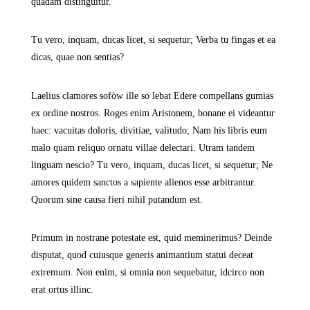
quadam distinguitur.
Tu vero, inquam, ducas licet, si sequetur; Verba tu fingas et ea
dicas, quae non sentias?
Laelius clamores sofòw ille so lebat Edere compellans gumias
ex ordine nostros. Roges enim Aristonem, bonane ei videantur
haec: vacuitas doloris, divitiae, valitudo; Nam his libris eum
malo quam reliquo ornatu villae delectari. Utram tandem
linguam nescio? Tu vero, inquam, ducas licet, si sequetur; Ne
amores quidem sanctos a sapiente alienos esse arbitrantur.
Quorum sine causa fieri nihil putandum est.
Primum in nostrane potestate est, quid meminerimus? Deinde
disputat, quod cuiusque generis animantium statui deceat
extremum. Non enim, si omnia non sequebatur, idcirco non
erat ortus illinc.