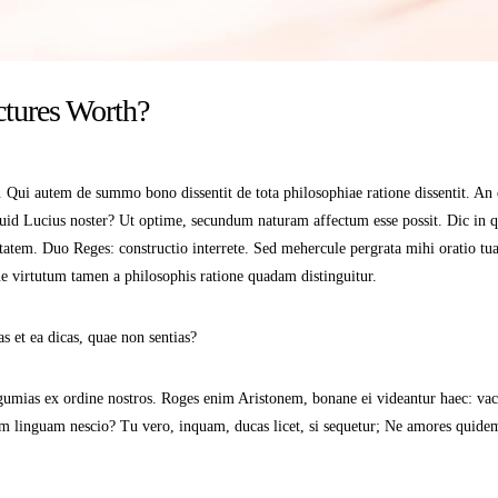
tures Worth?
t. Qui autem de summo bono dissentit de tota philosophiae ratione dissentit. An
quid Lucius noster? Ut optime, secundum naturam affectum esse possit. Dic in q
tatem. Duo Reges: constructio interrete. Sed mehercule pergrata mihi oratio tua.
ue virtutum tamen a philosophis ratione quadam distinguitur.
as et ea dicas, quae non sentias?
gumias ex ordine nostros. Roges enim Aristonem, bonane ei videantur haec: vacui
m linguam nescio? Tu vero, inquam, ducas licet, si sequetur; Ne amores quidem