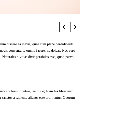
 eum discere ea mavis, quae cum plane perdidiceriti
uovis conventu te omnia facere, ne doleas. Nec vero
 Naturales divitias dixit parabiles esse, quod parvo
tas doloris, divitiae, valitudo; Nam his libris eum
 sanctos a sapiente alienos esse arbitrantur. Quorum