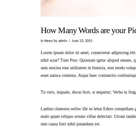
How Many Words are your Pic
In
News
by admin
June 23, 2015
Lorem ipsum dolor sit amet, consectetur adipiscing eli
nihil sciat? Tum Piso: Quoniam igitur aliquid omnes, 
sum nescius esse utilitatem in historia, non modo volup
esset natura contenta. Atque haec coniunctio confusioq
Tu vero, inquam, ducas licet, si sequetur; Verba tu fing
Laelius clamores sofòw ille so lebat Edere compellans 
malo quam reliquo ornatu villae delectari. Utram tande
sine causa fieri nihil putandum est.