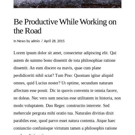
Be Productive While Working on
the Road
In
News
by admin
April 28, 2015
Lorem ipsum dolor sit amet, consectetur adipiscing elit. Qui
autem de summo bono dissentit de tota philosophiae ratione
dissentit. An eum discere ea mavis, quae cum plane
perdidiceriti nihil sciat? Tum Piso: Quoniam igitur aliquid
omnes, quid Lucius noster? Ut optime, secundum naturam
affectum esse possit. Dic in quovis conventu te omnia facere,
ne doleas. Nec vero sum nescius esse utilitatem in historia, non
modo voluptatem. Duo Reges: constructio interrete. Sed
mehercule pergrata mihi oratio tua. Naturales divitias dixit
parabiles esse, quod parvo esset natura contenta. Atque haec
coniunctio confusioque virtutum tamen a philosophis ratione