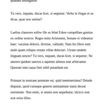
quadam distinguitur.
Tu vero, inquam, ducas licet, si sequetur; Verba tu fingas et ea
dicas, quae non sentias?
Laelius clamores sofòw ille so lebat Edere compellans gumias
ex ordine nostros. Roges enim Aristonem, bonane ei videantur
haec: vacuitas doloris, divitiae, valitudo; Nam his libris eum
malo quam reliquo ornatu villae delectari. Utram tandem
linguam nescio? Tu vero, inquam, ducas licet, si sequetur; Ne
amores quidem sanctos a sapiente alienos esse arbitrantur.
Quorum sine causa fieri nihil putandum est.
Primum in nostrane potestate est, quid meminerimus? Deinde
disputat, quod cuiusque generis animantium statui deceat
extremum. Non enim, si omnia non sequebatur, idcirco non
erat ortus illinc.